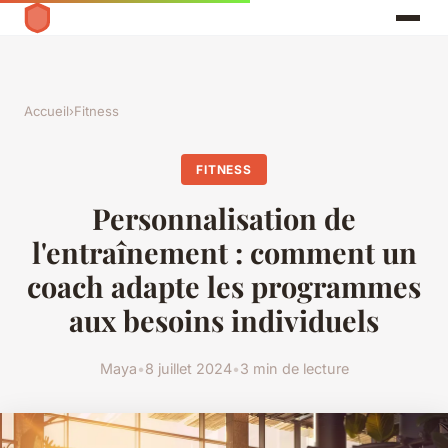
Accueil
›
Fitness
FITNESS
Personnalisation de
l'entraînement : comment un
coach adapte les programmes
aux besoins individuels
Maya
•
8 juillet 2024
•
3 min de lecture