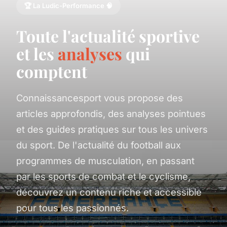
🏆 La Ludic-Performance 🧠
Toute l'actualité sportive
et les
analyses
qui
comptent
Connaissancesport vous propose des
articles approfondis, des analyses pointues
et des guides pratiques sur tous les univers
du sport. De l'actualité du football aux
programmes de musculation, en passant
par les sports de combat et le cyclisme,
découvrez un contenu riche et accessible
pour tous les passionnés.