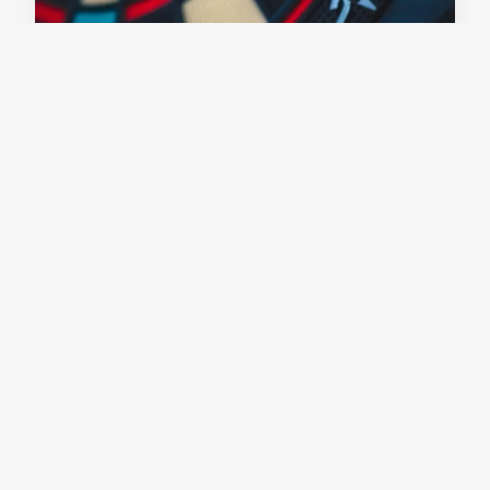
Quelle est la technique
optimale pour un tir de
précision en biathlon ?
28 avril 2024
6 min de lecture →
ACTU