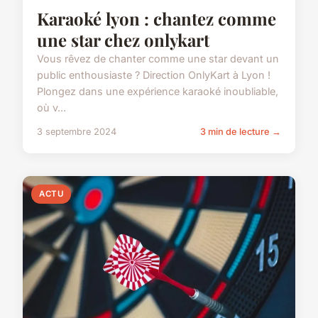
Karaoké lyon : chantez comme
une star chez onlykart
Vous rêvez de chanter comme une star devant un
public enthousiaste ? Direction OnlyKart à Lyon !
Plongez dans une expérience karaoké inoubliable,
où v...
3 septembre 2024
3 min de lecture →
ACTU